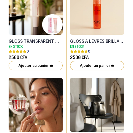
GLOSS TRANSPARENT MULTI FONCTION
GLOSS A LEVRES BRILLANT - TEINTE ORANGE CORAIL
EN STOCK
EN STOCK
0
0
2500
CFA
2500
CFA
Ajouter au panier 🧺
Ajouter au panier 🧺