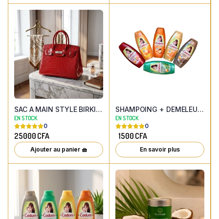
SAC A MAIN STYLE BIRKIN ROUGE CROCO
SHAMPOING + DEMELEUR 2 EN 1 CADUM DE POCHE ( FORMAT 100ML )
EN STOCK
EN STOCK
0
0
25000
CFA
1500
CFA
Ajouter au panier 🧺
En savoir plus