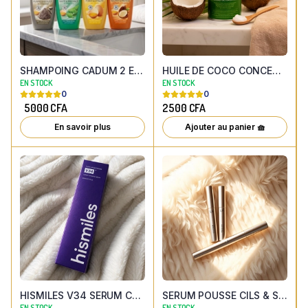
SHAMPOING CADUM 2 EN 1 ( 4 parfums aux choix ) 650ML
HUILE DE COCO CONCENTREE 100% NATURELLE
EN STOCK
EN STOCK
0
0
5000
CFA
2500
CFA
En savoir plus
Ajouter au panier 🧺
HISMILES V34 SERUM CORRECTEUR DE COULEUR
SERUM POUSSE CILS & SOURCILS
EN STOCK
EN STOCK