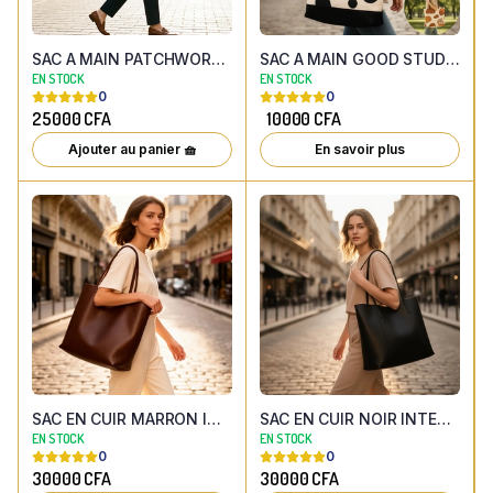
SAC A MAIN PATCHWORK EN SIMILI - TONS FROIDS
SAC A MAIN GOOD STUDENT ( 2 couleurs aux choix)
EN STOCK
EN STOCK
0
0
25000
CFA
10000
CFA
Ajouter au panier 🧺
En savoir plus
SAC EN CUIR MARRON INTEMPOREL GRAND FORMAT
SAC EN CUIR NOIR INTEMPOREL GRAND FORMAT
EN STOCK
EN STOCK
0
0
30000
CFA
30000
CFA