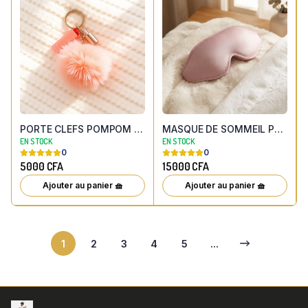
PORTE CLEFS POMPOM DOUX AVEC GLOSS A LEVRES INTEGRE
MASQUE DE SOMMEIL POUR PROTECTION EXTENSION DE CILS
EN STOCK
EN STOCK
0
0
5000
CFA
15000
CFA
Ajouter au panier 🧺
Ajouter au panier 🧺
1
2
3
4
5
...