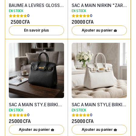
BAUME A LEVRES GLOSS HYDRATANT LIP FEBBLE 10.8g (6 parfums au choix)
SAC A MAIN NIRKIN "ZARA" NOIR LISSE
EN STOCK
EN STOCK
0
0
2500
CFA
20000
CFA
En savoir plus
Ajouter au panier 🧺
SAC A MAIN STY.E BIRKIN NOIR GRAINE
SAC A MAIN STYLE BIRKIN BLANC GRAINE
EN STOCK
EN STOCK
0
0
25000
CFA
25000
CFA
Ajouter au panier 🧺
Ajouter au panier 🧺