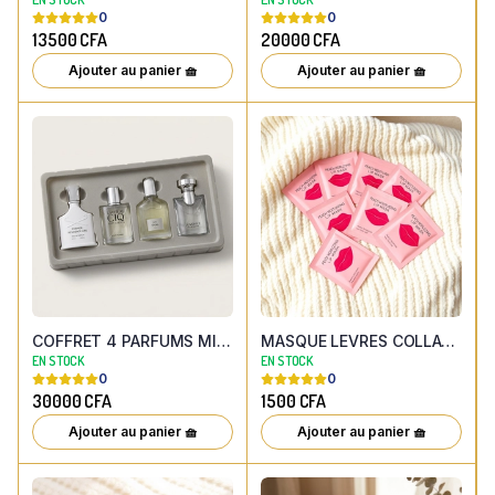
0
0
13500
CFA
20000
CFA
Ajouter au panier 🧺
Ajouter au panier 🧺
COFFRET 4 PARFUMS MINIATURES
MASQUE LEVRES COLLAGE PECHE ( PATCH HYDRATANT A LA PECHE ET AU COLLAGENE POUR DES LEVRES REPULPEES )
EN STOCK
EN STOCK
0
0
30000
CFA
1500
CFA
Ajouter au panier 🧺
Ajouter au panier 🧺