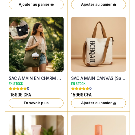
Ajouter au panier 🧺
Ajouter au panier 🧺
SAC A MAIN EN CHARM NUAGE ( 3 COULEURS AU CHOIX )
SAC A MAIN CANVAS (Sac cabas en toile écrue, lettrage noir, bandoulière caramel ajustable)
EN STOCK
EN STOCK
0
0
15000
CFA
15000
CFA
En savoir plus
Ajouter au panier 🧺