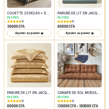
COUETTE 220X240 + DRAP PLAT + 2 TAIES DOREILLER FEUILLAGE BRONZE ANTHRACITE
PARURE DE LIT EN JACQUARD SATINE ARABESQUE KING SIZE 220X240 BLEU BRONZE (Ensemble 6 pièces – housse de couette, drap plat et 4 taies d'oreiller)
EN STOCK
EN STOCK
0
0
30000
CFA
60000
CFA
Ajouter au panier 🧺
Ajouter au panier 🧺
PARURE DE LIT EN JACQUARD SATINE ARABESQUE KING SIZE 220X240 DOREE (Ensemble 6 pièces – housse de couette, drap plat et 4 taies d'oreiller)
CANAPE DE SOL MODULABLE EN TISSU (dimension et couleurs aux choix)
EN STOCK
EN STOCK
0
0
60000
CFA
130000
CFA
~
160000
CFA