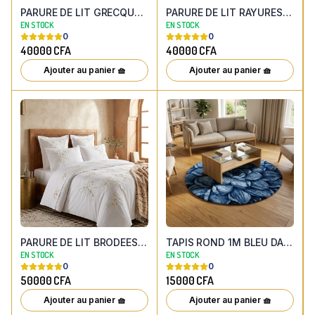
PARURE DE LIT GRECQUES ROYALE 6PIECES :HOUSSE DE COUETTE 220X240 + DRAP PLAT 250X270 ET 4 TAIES D'OREILLER
PARURE DE LIT RAYURES TRICOLORES 6PIECES :HOUSSE DE COUETTE 220X240 + DRAP PLAT 250X270 ET 4 TAIES D'OREILLER
EN STOCK
EN STOCK
0
0
40000
CFA
40000
CFA
Ajouter au panier 🧺
Ajouter au panier 🧺
PARURE DE LIT BRODEES FLEURS PERLEES 6PIECES : HOUSSE DE COUETTE 220X240 , DRAP PLAT 250X270 ET 4 TAIES D'OREILLER BRODES
TAPIS ROND 1M BLEU DAHLIA EFFET 3D
EN STOCK
EN STOCK
0
0
50000
CFA
15000
CFA
Ajouter au panier 🧺
Ajouter au panier 🧺