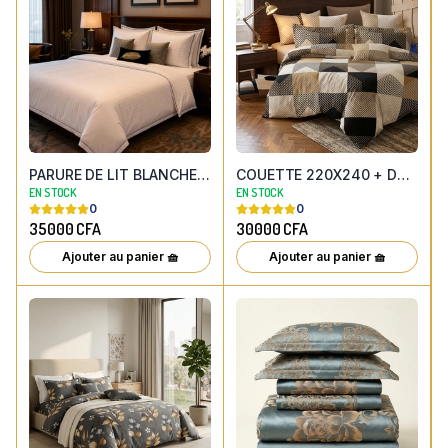
PARURE DE LIT BLANCHE COTON 4 PIECES HOTELLERIE ( Ensemble housse de couette, drap et 2 taies en 100% coton )
COUETTE 220X240 + DRAP PLAT + 2 TAIES DOREILLER GEOMETRIQUE CHEVRONS
EN STOCK
EN STOCK
0
0
35000
CFA
30000
CFA
Ajouter au panier 🧺
Ajouter au panier 🧺